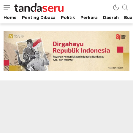
Home
Penting Dibaca
Politik
Perkara
Daerah
Buah
tandaseru.com | Penting Dibaca
tandaseru.com