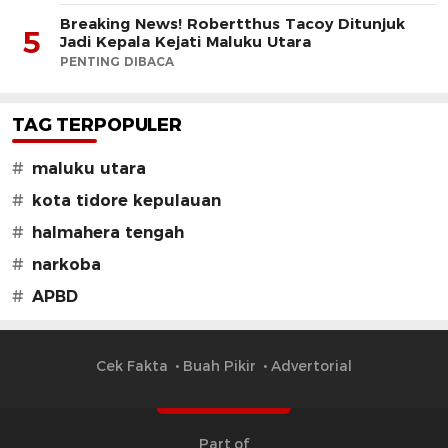
Breaking News! Robertthus Tacoy Ditunjuk
5
Jadi Kepala Kejati Maluku Utara
PENTING DIBACA
TAG TERPOPULER
#
maluku utara
#
kota tidore kepulauan
#
halmahera tengah
#
narkoba
#
APBD
Cek Fakta
Buah Pikir
Advertorial
Part of