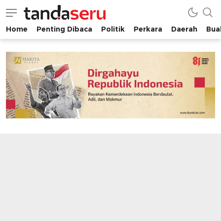
Home
Penting Dibaca
Politik
Perkara
Daerah
Buah
tandaseru.com | Penting Dibaca
tandaseru.com