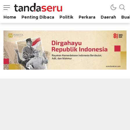
Home
Penting Dibaca
Politik
Perkara
Daerah
Buah
tandaseru.com | Penting Dibaca
tandaseru.com