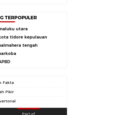
G TERPOPULER
maluku utara
kota tidore kepulauan
halmahera tengah
narkoba
APBD
k Fakta
ah Pikir
ertorial
Part of