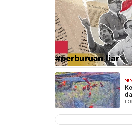
#perburuan liar
PE
Ke
da
1 ta