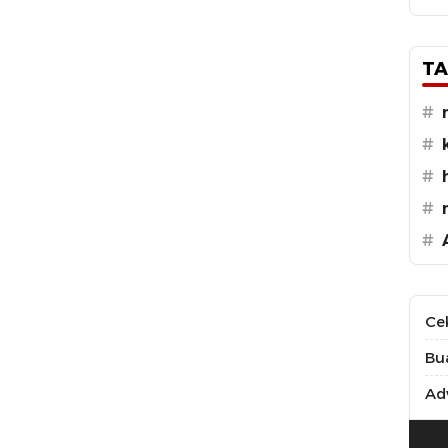
TA
#
#
#
#
#
Ce
Bu
Adv