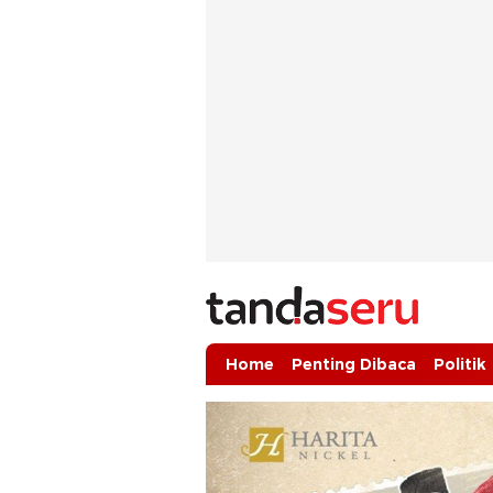
tandaseru.com | Penting Dibaca
tandaseru.com
Home
Penting Dibaca
Politik