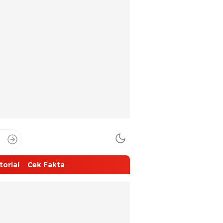
torial
Cek Fakta