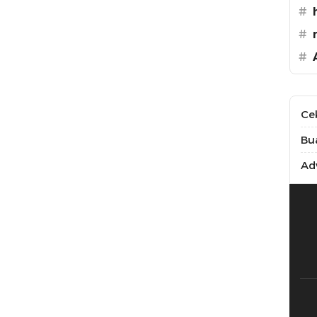
#
#
#
Ce
Bu
Adv