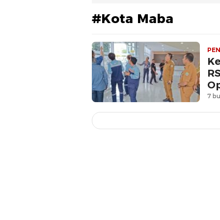
#Kota Maba
PEN
​K
RS
Op
7 bu