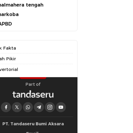
halmahera tengah
narkoba
APBD
k Fakta
ah Pikir
ertorial
Part of
PT. Tandaseru Bumi Aksara