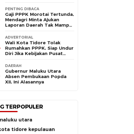
PENTING DIBACA
Gaji PPPK Morotai Tertunda,
Mendagri Minta Ajukan
Laporan Daerah Tak Mampu
Bayar Pegawai
ADVERTORIAL
Wali Kota Tidore Tolak
Rumahkan PPPK, Siap Undur
Diri Jika Kebijakan Pusat
Korbankan Ribuan Pegawai
DAERAH
Gubernur Maluku Utara
Absen Pembukaan Popda
XII, Ini Alasannya
G TERPOPULER
maluku utara
kota tidore kepulauan