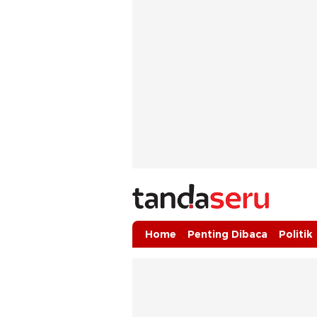
tandaseru.com | Penting Dibaca
tandaseru.com
Home
Penting Dibaca
Politik