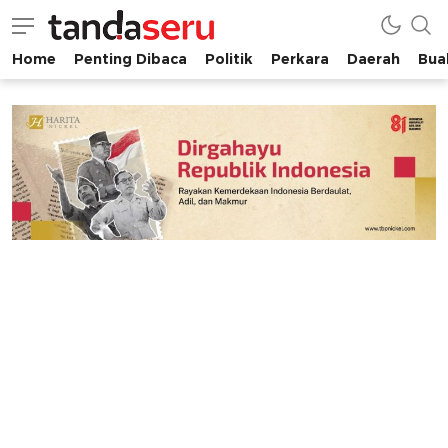
Home
Penting Dibaca
Politik
Perkara
Daerah
Buah
tandaseru.com | Penting Dibaca
tandaseru.com