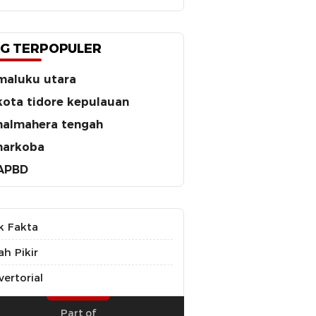
G TERPOPULER
maluku utara
kota tidore kepulauan
halmahera tengah
narkoba
APBD
k Fakta
ah Pikir
ertorial
Part of