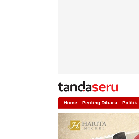
tandaseru.com | Penting Dibaca
tandaseru.com
Home
Penting Dibaca
Politik