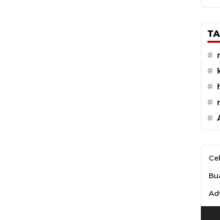
TA
#
#
#
#
#
Ce
Bu
Adv