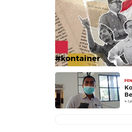
#kontainer
PEN
Ko
Be
4 ta