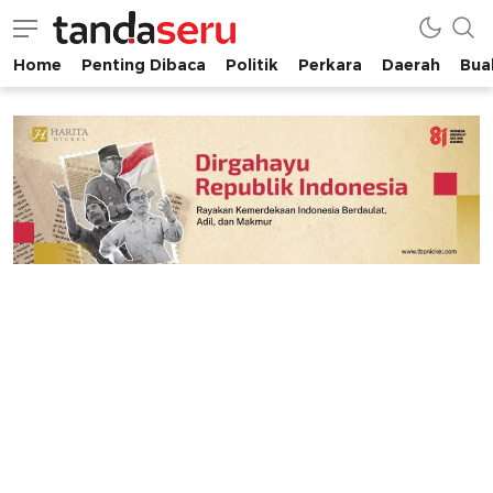
Home
Penting Dibaca
Politik
Perkara
Daerah
Buah
tandaseru.com | Penting Dibaca
tandaseru.com