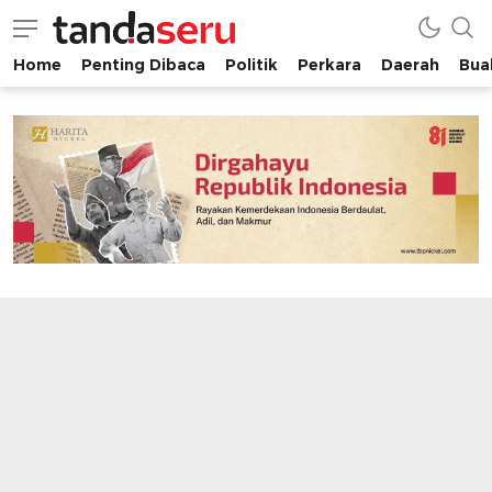
Home
Penting Dibaca
Politik
Perkara
Daerah
Buah
tandaseru.com | Penting Dibaca
tandaseru.com