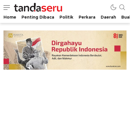
Home
Penting Dibaca
Politik
Perkara
Daerah
Buah
tandaseru.com | Penting Dibaca
tandaseru.com