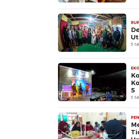
RUP
De
Ut
5 ta
EKO
Ko
Ko
5
5 ta
PEN
Me
Ti