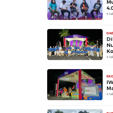
Mu
4.
4 ta
DA
Di
Nu
Ko
4 ta
EKO
I
Ma
4 ta