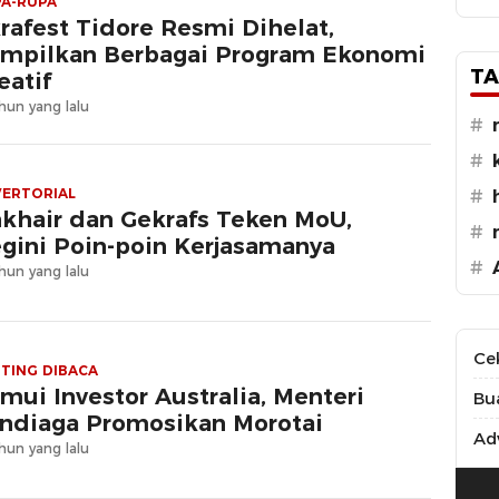
A-RUPA
rafest Tidore Resmi Dihelat,
mpilkan Berbagai Program Ekonomi
TA
eatif
hun yang lalu
#
#
ERTORIAL
#
khair dan Gekrafs Teken MoU,
#
gini Poin-poin Kerjasamanya
#
hun yang lalu
Ce
TING DIBACA
mui Investor Australia, Menteri
Bu
ndiaga Promosikan Morotai
Adv
hun yang lalu