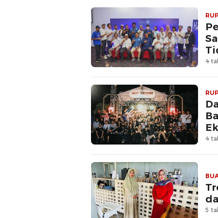
RUP
Pe
Sa
Ti
4 ta
RUP
Da
Ba
Ek
4 ta
BUA
Tr
da
5 ta