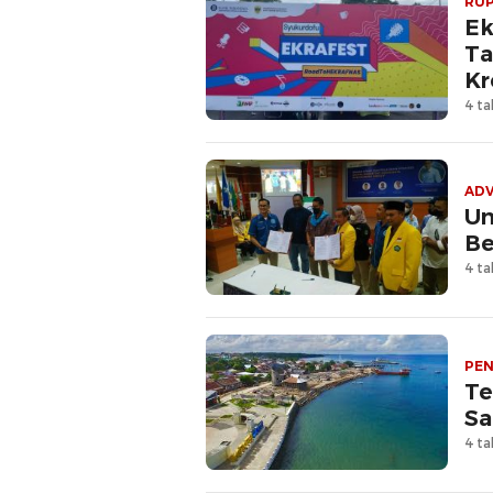
RUP
Ek
Ta
Kr
4 ta
ADV
Un
Be
4 ta
PEN
Te
Sa
4 ta