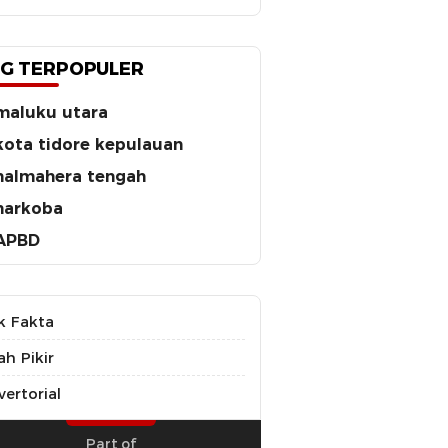
G TERPOPULER
maluku utara
kota tidore kepulauan
halmahera tengah
narkoba
APBD
k Fakta
ah Pikir
ertorial
Part of