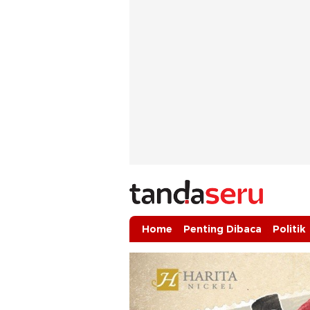
tandaseru.com | Penting Dibaca
tandaseru.com
Home
Penting Dibaca
Politik