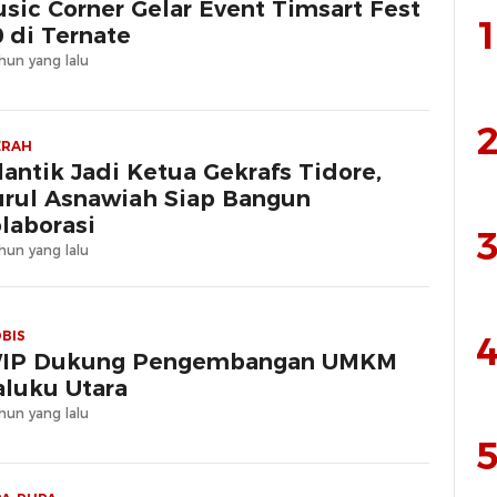
sic Corner Gelar Event Timsart Fest
1
0 di Ternate
hun yang lalu
2
ERAH
lantik Jadi Ketua Gekrafs Tidore,
rul Asnawiah Siap Bangun
laborasi
3
hun yang lalu
BIS
4
WIP Dukung Pengembangan UMKM
luku Utara
hun yang lalu
5