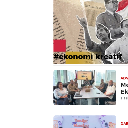
#ekonomi kreatif
ADV
Me
Ek
1 ta
DA