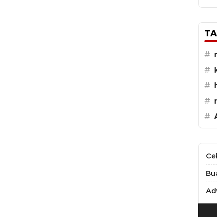
TA
#
#
#
#
#
Ce
Bu
Adv