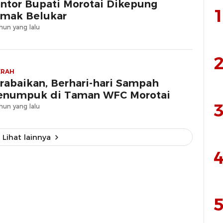
ntor Bupati Morotai Dikepung
1
mak Belukar
hun yang lalu
2
ERAH
rabaikan, Berhari-hari Sampah
numpuk di Taman WFC Morotai
3
hun yang lalu
Lihat lainnya
4
5