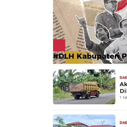
#DLH Kabupaten P
DA
Ak
Di
1 ta
DA