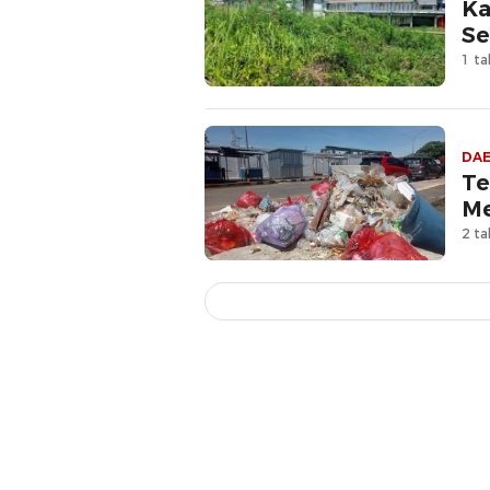
Ka
Se
1 ta
DA
Te
Me
2 ta