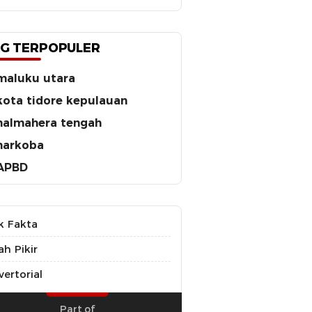
G TERPOPULER
maluku utara
kota tidore kepulauan
halmahera tengah
narkoba
APBD
k Fakta
ah Pikir
ertorial
Part of