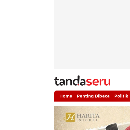
tandaseru.com | Penting Dibaca
tandaseru.com
Home
Penting Dibaca
Politik