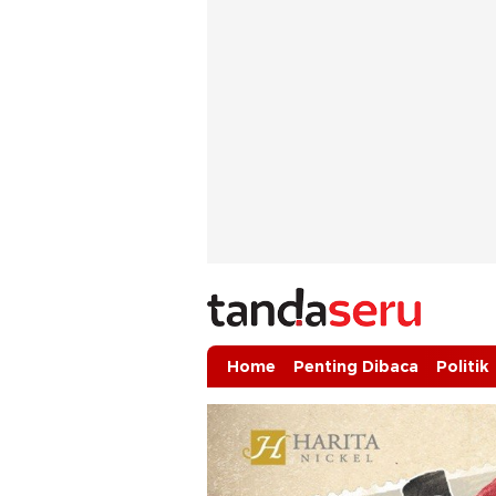
tandaseru.com | Penting Dibaca
tandaseru.com
Home
Penting Dibaca
Politik