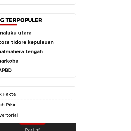
G TERPOPULER
maluku utara
kota tidore kepulauan
halmahera tengah
narkoba
APBD
k Fakta
ah Pikir
ertorial
Part of