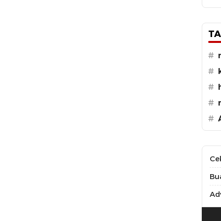
TA
#
#
#
#
#
Ce
Bu
Adv