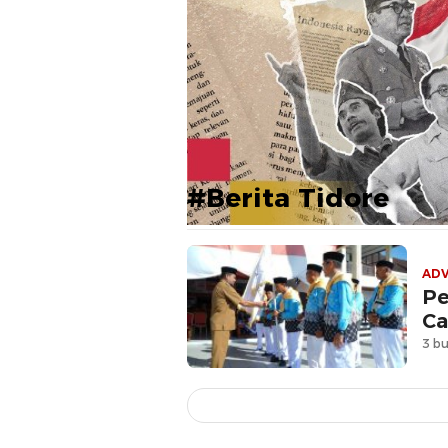
#Berita Tidore
ADV
​P
Ca
3 bu