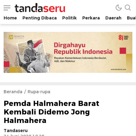
Home
Penting Dibaca
Politik
Perkara
Daerah
Buah
tandaseru.com | Penting Dibaca
tandaseru.com
Beranda
Rupa-rupa
Pemda Halmahera Barat
Kembali Didemo Jong
Halmahera
Tandaseru